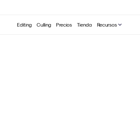
Editing
Culling
Precios
Tienda
Recursos
to de fotografía de bodas
y modelo para fotógrafos
Neurapix
31 mar 2025