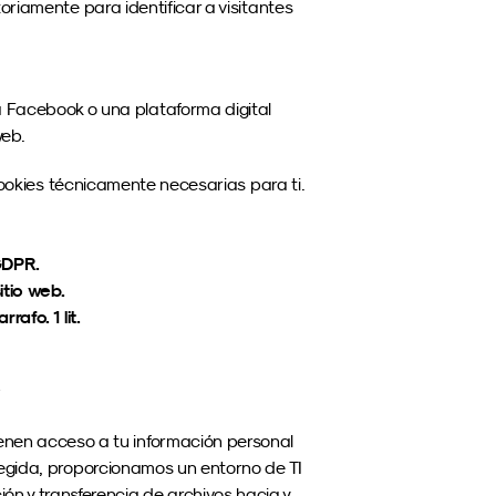
riamente para identificar a visitantes 
 Facebook o una plataforma digital 
web.
cookies técnicamente necesarias para ti.
 GDPR.
itio web.
afo. 1 lit.
?
enen acceso a tu información personal 
egida, proporcionamos un entorno de TI 
 y transferencia de archivos hacia y 