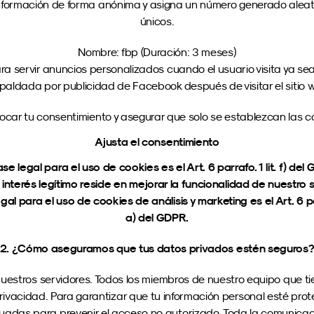
 información de forma anónima y asigna un número generado aleato
únicos.
Nombre: fbp (Duración: 3 meses)
 servir anuncios personalizados cuando el usuario visita ya sea
paldada por publicidad de Facebook después de visitar el sitio 
vocar tu consentimiento y asegurar que solo se establezcan las 
Ajusta el consentimiento
se legal para el uso de cookies es el Art. 6 parrafo. 1 lit. f) del
interés legítimo reside en mejorar la funcionalidad de nuestro s
gal para el uso de cookies de análisis y marketing es el Art. 6 parr
a) del GDPR.
2. ¿Cómo aseguramos que tus datos privados estén seguros
uestros servidores. Todos los miembros de nuestro equipo que ti
rivacidad. Para garantizar que tu información personal esté prot
as para prevenir el acceso no autorizado. Toda la comunicación