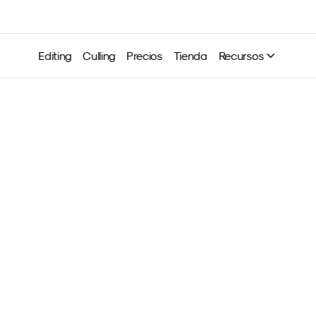
Editing
Culling
Precios
Tienda
Recursos
imiza tu flujo de trabajo 
troom: técnicas eficaces 
ograr resultados coherent
Neurapix
24 abr 2025