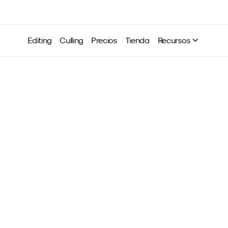
Editing
Culling
Precios
Tienda
Recursos
ar con éxito como fotógra
ncontrar el nicho perfect
tu negocio
Neurapix
18 feb 2025