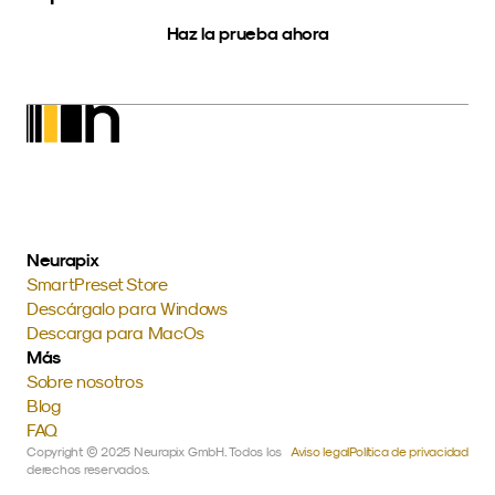
Haz la prueba ahora
Neurapix
SmartPreset Store
Descárgalo para Windows
Descarga para MacOs
Más
Sobre nosotros
Blog
FAQ
Copyright © 2025 Neurapix GmbH. Todos los 
Aviso legal
Política de privacidad
derechos reservados.