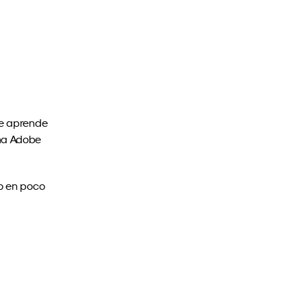
e aprende 
ma Adobe 
o en poco 