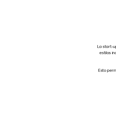
La start-u
estilos i
Esto permi