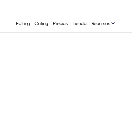
Editing
Culling
Precios
Tienda
Recursos
ting Fatigue" - Un estudio