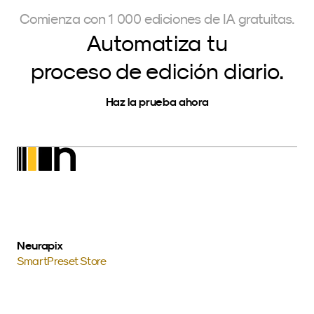
Comienza con 1 000 ediciones de IA gratuitas.
Automatiza tu
proceso de edición diario.
Haz la prueba ahora
Neurapix
SmartPreset Store
Descárgalo para Windows
Descarga para MacOs
Más