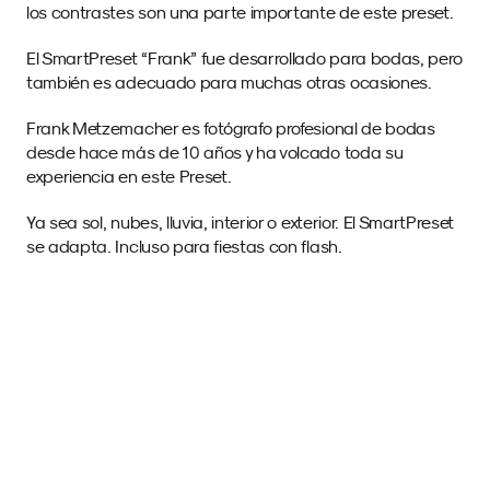
los contrastes son una parte importante de este preset.
El SmartPreset “Frank” fue desarrollado para bodas, pero 
también es adecuado para muchas otras ocasiones.
Frank Metzemacher es fotógrafo profesional de bodas 
desde hace más de 10 años y ha volcado toda su 
experiencia en este Preset.
Ya sea sol, nubes, lluvia, interior o exterior. El SmartPreset 
se adapta. Incluso para fiestas con flash.
Imágenes de Muestra 
con este SmartPreset