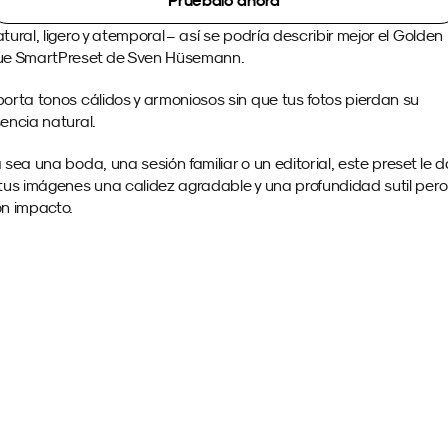
Pruébalo ahora
tural, ligero y atemporal – así se podría describir mejor el Golden 
e SmartPreset de Sven Hüsemann.
orta tonos cálidos y armoniosos sin que tus fotos pierdan su 
encia natural.
 sea una boda, una sesión familiar o un editorial, este preset le da
tus imágenes una calidez agradable y una profundidad sutil pero 
n impacto.
Imágenes de Muestra 