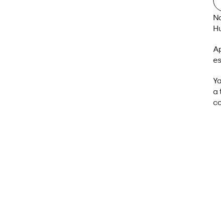
Na
Hu
Ap
es
Ya
a 
co