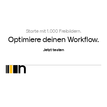
Starte mit 1.000 Freibildern.
Optimiere deinen Workflow.
Jetzt testen
Neurapix
SmartPreset Store