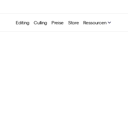
Editing
Culling
Preise
Store
Ressourcen
ix Conference wird zum v
 - Studie über "Editing Fat
vorgestellt
Timo Pape
03.10.2024