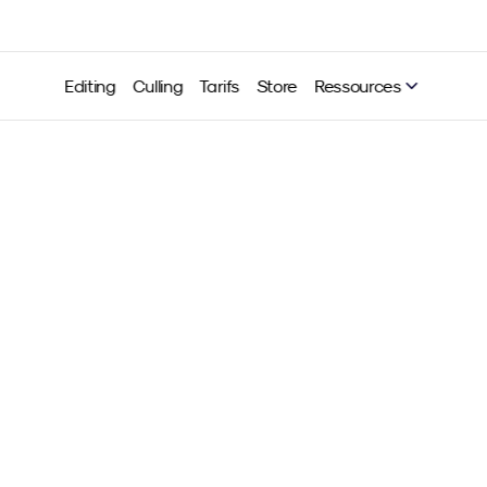
Editing
Culling
Tarifs
Store
Ressources
illeurs plugins et outils I
Adobe Lightroom en 202
Neurapix
21 mai 2024