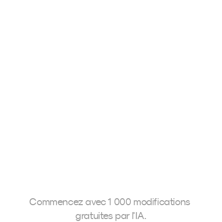
Voir plus
Neurapix est une start-up allemande basée à 
Göttingen. Fondée en 2021, l’entreprise a développé 
une intelligence artificielle capable d’apprendre des 
styles de retouche photo personnalisés et de les 
appliquer directement dans Adobe Lightroom. Cela 
permet aux photographes de traiter de grands 
volumes de photos dans leur propre style en un temps 
record, leur faisant ainsi gagner un temps précieux.
Commencez avec 1 000 modifications 
gratuites par l'IA.