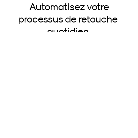
Automatisez votre
processus de retouche 
quotidien.
Testez maintenant
Neurapix
SmartPreset Store
Téléchargez pour Windows
Téléchargez pour MacOs
Plus