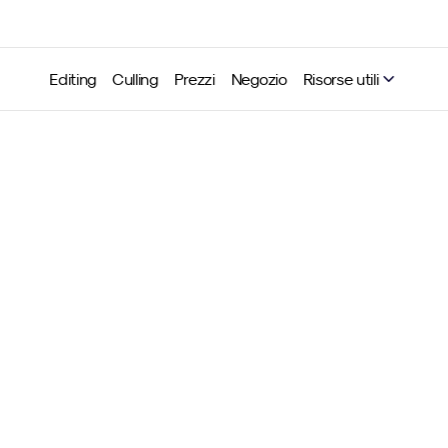
Editing
Culling
Prezzi
Negozio
Risorse utili
ist definitiva dell’attrez
fotografi di matrimoni all
Neurapix
14 mar 2025