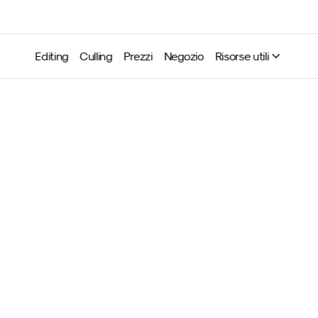
Editing
Culling
Prezzi
Negozio
Risorse utili
ome iniziare con Neurapix
rare e allenare il tuo assi
di editing IA 
Neurapix
8 set 2025