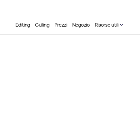
Editing
Culling
Prezzi
Negozio
Risorse utili
apix Conference: un gra
sso con il lancio dello st
lla “stanchezza da editi
Timo Pape
3 ott 2024