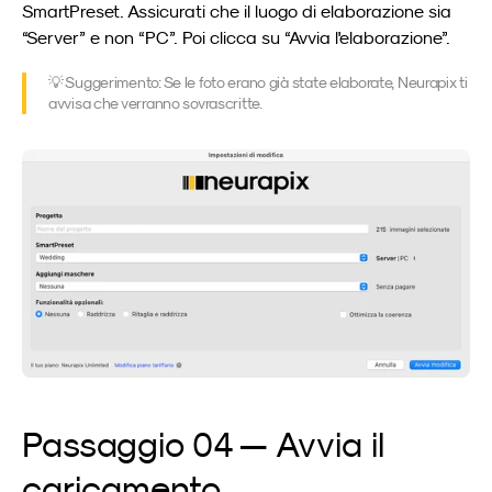
SmartPreset. Assicurati che il luogo di elaborazione sia 
“Server” e non “PC”. Poi clicca su “Avvia l'elaborazione”.
💡 Suggerimento: Se le foto erano già state elaborate, Neurapix ti 
avvisa che verranno sovrascritte.
Passaggio 04 — Avvia il 
caricamento