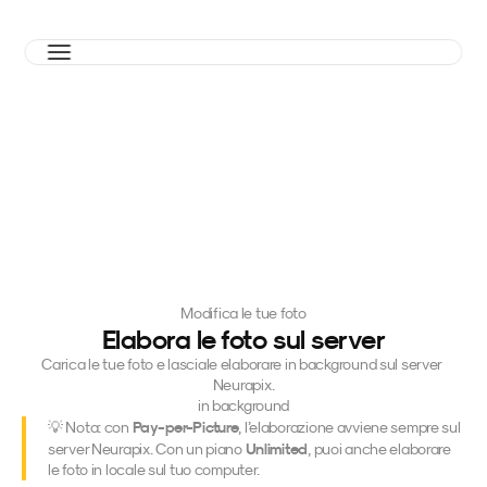
Modifica le tue foto
Elabora le foto sul server
Carica le tue foto e lasciale elaborare in background sul server 
Neurapix.
in background
Pay-per-Picture
💡 Nota: con 
, l’elaborazione avviene sempre sul 
Unlimited
server Neurapix. Con un piano 
, puoi anche elaborare 
le foto in locale sul tuo computer.