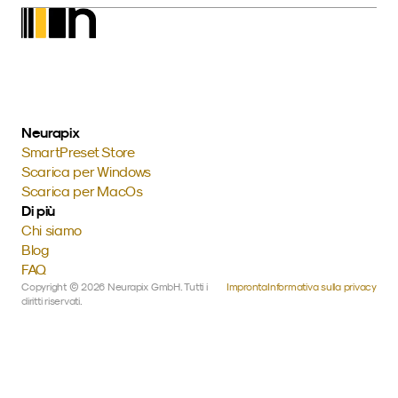
Neurapix
SmartPreset Store
Scarica per Windows
Scarica per MacOs
Di più
Chi siamo
Blog
FAQ
Copyright © 2026 Neurapix GmbH. Tutti i 
Impronta
Informativa sulla privacy
diritti riservati.