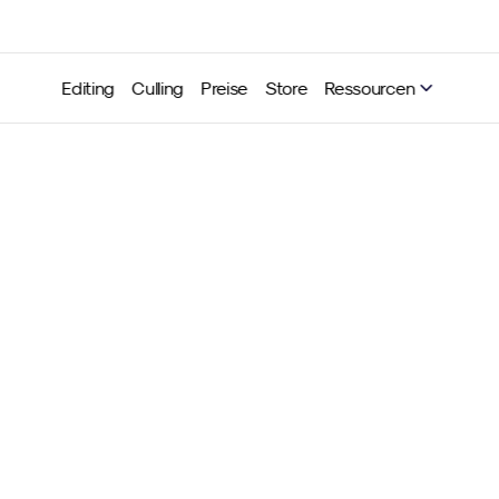
Editing
Culling
Preise
Store
Ressourcen
e Fiedler: „Baue eine Mark
rklich widerspiegelt, was d
wünschst“
Neurapix
08.04.2026