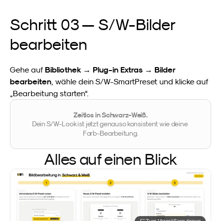
Schritt 03 — S/W-Bilder 
bearbeiten
Bibliothek → Plug-in Extras → Bilder 
Gehe auf 
bearbeiten
, wähle dein S/W-SmartPreset und klicke auf 
„Bearbeitung starten“.
Zeitlos in Schwarz-Weiß.
Dein S/W-Look ist jetzt genauso konsistent wie deine 
Farb-Bearbeitung.
Alles auf einen Blick