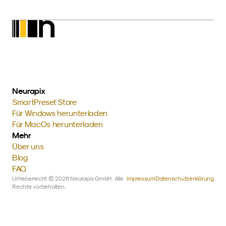
Neurapix
SmartPreset Store
Für Windows herunterladen
Für MacOs herunterladen
Mehr
Über uns
Blog
FAQ
Urheberrecht © 2026 Neurapix GmbH. Alle 
Impressum
Datenschutzerklärung
Rechte vorbehalten.