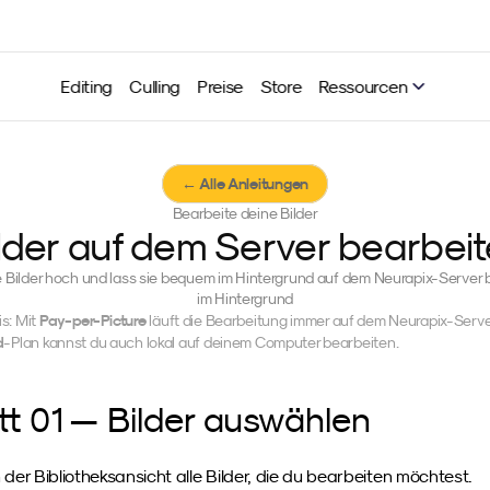
Editing
Culling
Preise
Store
Ressourcen
← Alle Anleitungen
Bearbeite deine Bilder
lder auf dem Server bearbei
 Bilder hoch und lass sie bequem im Hintergrund auf dem Neurapix-Server 
im Hintergrund
Pay-per-Picture
s: Mit 
d
-Plan kannst du auch lokal auf deinem Computer bearbeiten.
tt 01 — Bilder auswählen
 der Bibliotheksansicht alle Bilder, die du bearbeiten möchtest.