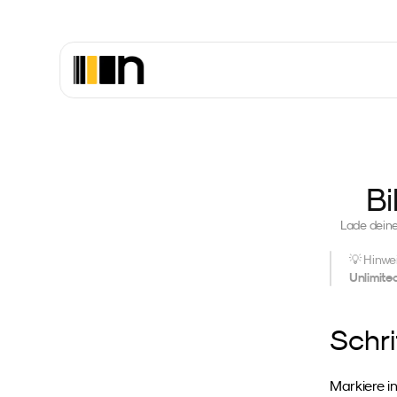
Bi
Lade deine
💡 Hinwei
Unlimite
Schri
Markiere in