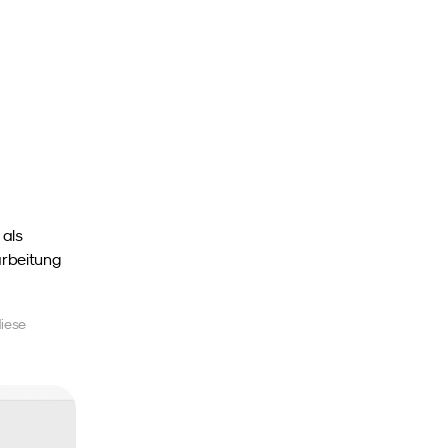
als 
arbeitung 
iese 