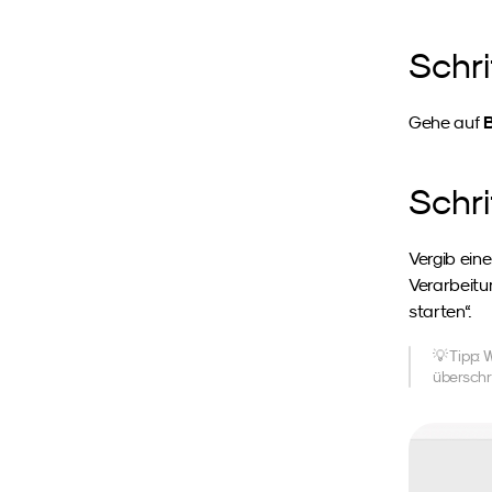
Schri
B
Gehe auf 
Schri
Vergib ein
Verarbeitun
starten“.
💡 Tipp: 
überschr