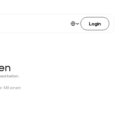
Select Language
Login
ten
bearbeiten.
 läuft die Bearbeitung immer auf dem Neurapix-Server. Mit einem 