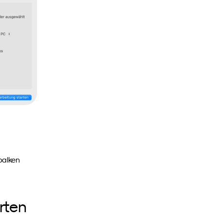
alken 
rten