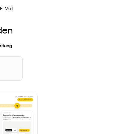
E-Mail.
den
itung 