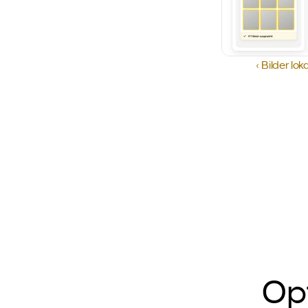
‹ Bilder lo
Op