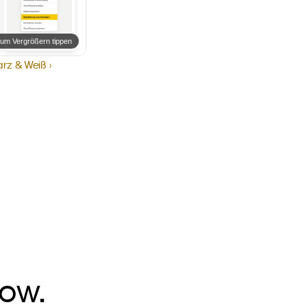
um Vergrößern tippen
rz & Weiß ›
ow.