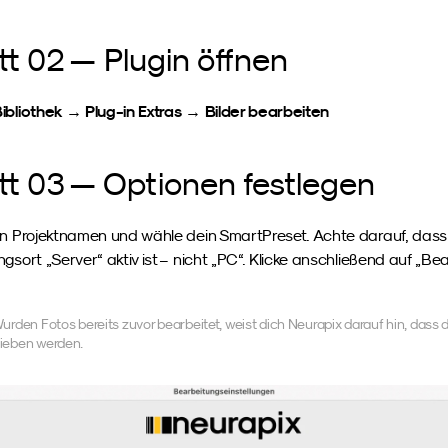
tt 02 — Plugin öffnen
ibliothek → Plug-in Extras → Bilder bearbeiten
tt 03 — Optionen festlegen
en Projektnamen und wähle dein SmartPreset. Achte darauf, dass 
gsort „Server“ aktiv ist – nicht „PC“. Klicke anschließend auf „Be
Wurden Fotos bereits zuvor bearbeitet, weist dich Neurapix darauf hin, dass d
ieben werden.