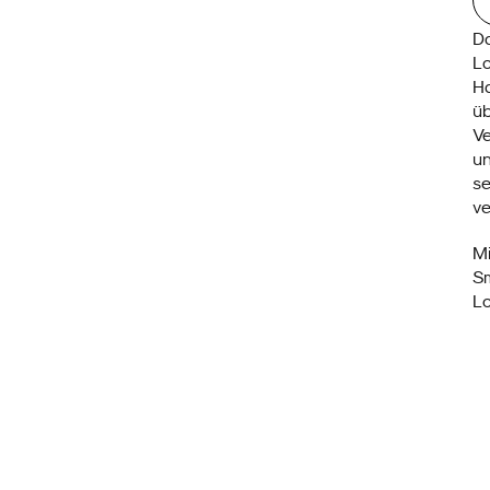
Da
Lo
Ha
üb
Ve
un
se
ve
Mi
Sm
Lo