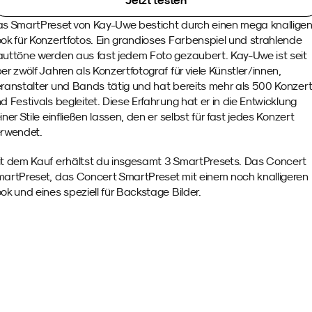
Jetzt testen
s SmartPreset von Kay-Uwe besticht durch einen mega knalligen
ok für Konzertfotos. Ein grandioses Farbenspiel und strahlende 
uttöne werden aus fast jedem Foto gezaubert. Kay-Uwe ist seit 
er zwölf Jahren als Konzertfotograf für viele Künstler/innen, 
ranstalter und Bands tätig und hat bereits mehr als 500 Konzert
d Festivals begleitet. Diese Erfahrung hat er in die Entwicklung 
iner Stile einfließen lassen, den er selbst für fast jedes Konzert 
rwendet.
t dem Kauf erhältst du insgesamt 3 SmartPresets. Das Concert 
artPreset, das Concert SmartPreset mit einem noch knalligeren 
ok und eines speziell für Backstage Bilder.