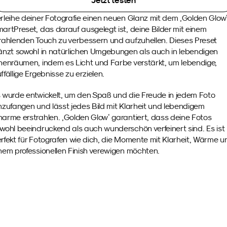
Jetzt testen
rleihe deiner Fotografie einen neuen Glanz mit dem ‚Golden Glow‘
artPreset, das darauf ausgelegt ist, deine Bilder mit einem 
rahlenden Touch zu verbessern und aufzuhellen. Dieses Preset 
änzt sowohl in natürlichen Umgebungen als auch in lebendigen 
nenräumen, indem es Licht und Farbe verstärkt, um lebendige, 
ffällige Ergebnisse zu erzielen.
 wurde entwickelt, um den Spaß und die Freude in jedem Foto 
nzufangen und lässt jedes Bild mit Klarheit und lebendigem 
arme erstrahlen. ‚Golden Glow‘ garantiert, dass deine Fotos 
wohl beeindruckend als auch wunderschön verfeinert sind. Es ist 
rfekt für Fotografen wie dich, die Momente mit Klarheit, Wärme un
nem professionellen Finish verewigen möchten.