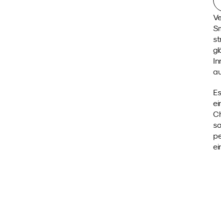
Ve
Sm
st
gl
In
au
Es
ei
Ch
so
pe
ei