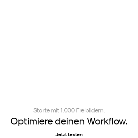
PureTone
The AERA Preset
Carmen 
229,00 €
Valentin Geiss
Brockhamme
Starte mit 1.000 Freibildern.
Optimiere deinen Workflow.
Jetzt testen