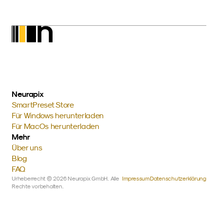
Neurapix
SmartPreset Store
Für Windows herunterladen
Für MacOs herunterladen
Mehr
Über uns
Blog
FAQ
Urheberrecht © 2026 Neurapix GmbH. Alle 
Impressum
Datenschutzerklärung
Rechte vorbehalten.