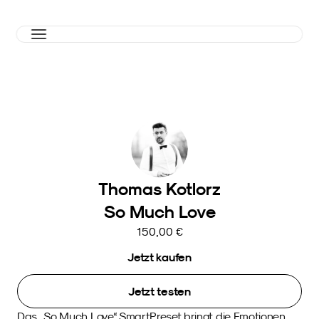
Thomas Kotlorz
So Much Love
150,00 €
Jetzt kaufen
Jetzt testen
Das „So Much Love“ SmartPreset bringt die Emotionen 