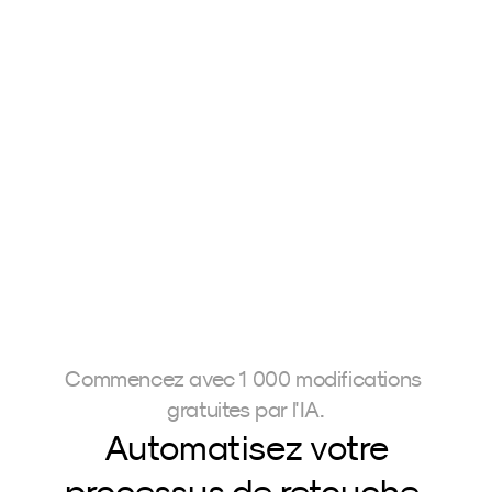
Neurapix est une start-up allemande basée à 
Göttingen. Fondée en 2021, l’entreprise a développé 
une intelligence artificielle capable d’apprendre des 
styles de retouche photo personnalisés et de les 
appliquer directement dans Adobe Lightroom. Cela 
permet aux photographes de traiter de grands 
volumes de photos dans leur propre style en un temps 
record, leur faisant ainsi gagner un temps précieux.
Commencez avec 1 000 modifications 
gratuites par l'IA.
Automatisez votre
processus de retouche 