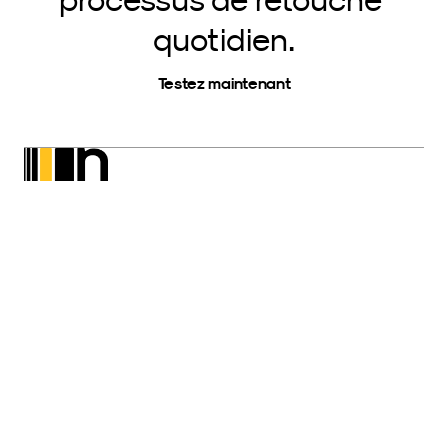
quotidien.
Testez maintenant
Neurapix
SmartPreset Store
Téléchargez pour Windows
Téléchargez pour MacOs
Plus
À propos de nous
Blog
FAQ