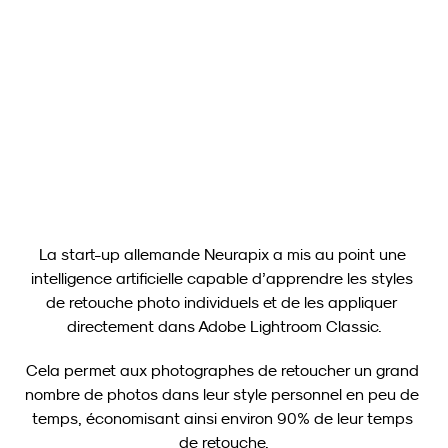
Neurapix
16 avr. 2025
Neurapix Culling (Bêta) : Un nouvel outil gratuit de sélection 
d'images désormais disponible pour les photographes
Voir plus
La start-up allemande Neurapix a mis au point une 
intelligence artificielle capable d’apprendre les styles 
de retouche photo individuels et de les appliquer 
directement dans Adobe Lightroom Classic.
Cela permet aux photographes de retoucher un grand 
nombre de photos dans leur style personnel en peu de 
temps, économisant ainsi environ 90% de leur temps 
de retouche.