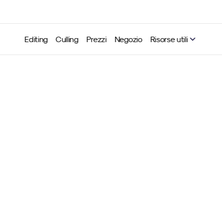
Editing
Culling
Prezzi
Negozio
Risorse utili
le Fiedler: "Costruisci un
ispecchi davvero ciò che
Neurapix
8 apr 2026