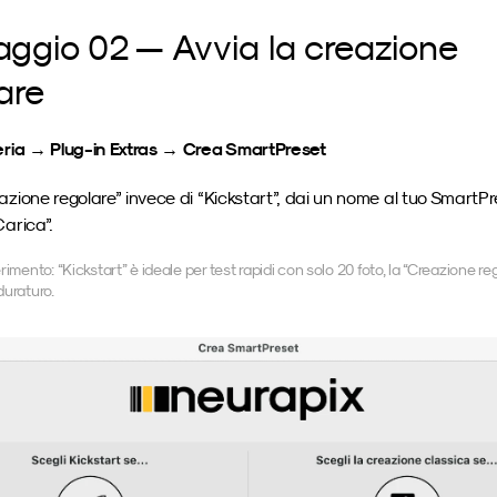
ggio 02 — Avvia la creazione 
are
eria → Plug-in Extras → Crea SmartPreset
azione regolare” invece di “Kickstart”, dai un nome al tuo SmartPre
Carica”.
imento: “Kickstart” è ideale per test rapidi con solo 20 foto, la “Creazione regol
 duraturo.