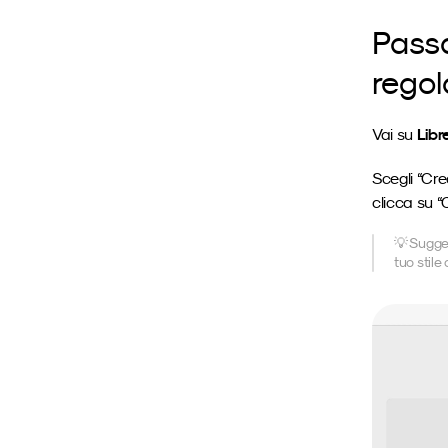
Passa
regol
Libr
Vai su 
Scegli “Cre
clicca su “
💡 Sugger
tuo stile