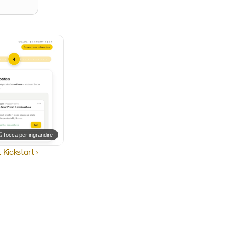
Tocca per ingrandire
Kickstart ›