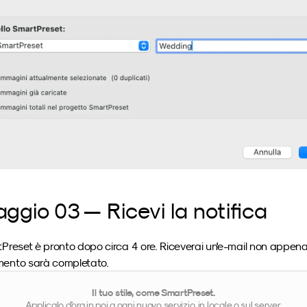
ggio 03 — Ricevi la notifica
tPreset è pronto dopo circa 4 ore. Riceverai un'e-mail non appena
mento sarà completato.
Il tuo stile, come SmartPreset.
Applicalo d'ora in poi a ogni nuovo servizio, in locale o sul server.