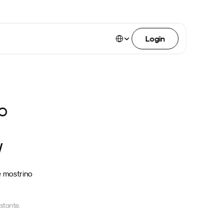
Select Language
Login
o
W
 mostrino 
ostante.