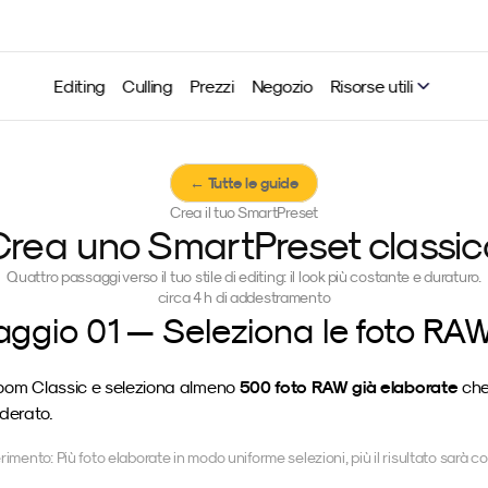
Editing
Culling
Prezzi
Negozio
Risorse utili
← Tutte le guide
Crea il tuo SmartPreset
Crea uno SmartPreset classic
Quattro passaggi verso il tuo stile di editing: il look più costante e duraturo.
circa 4 h di addestramento
ggio 01 — Seleziona le foto RA
500 foto RAW già elaborate
room Classic e seleziona almeno 
 che
iderato.
imento: Più foto elaborate in modo uniforme selezioni, più il risultato sarà c