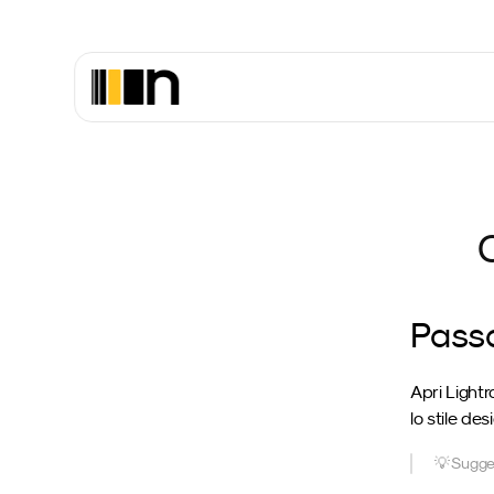
Passa
Apri Light
lo stile des
💡 Sugger