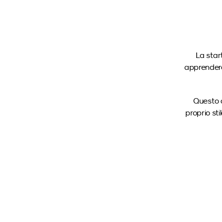
La star
apprendere 
Questo c
proprio st