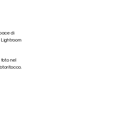
pace di 
e Lightroom 
oto nel 
otoritocco.