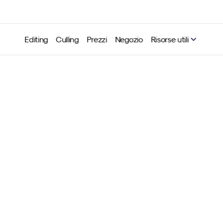
Editing
Culling
Prezzi
Negozio
Risorse utili
apix consegna ora immag