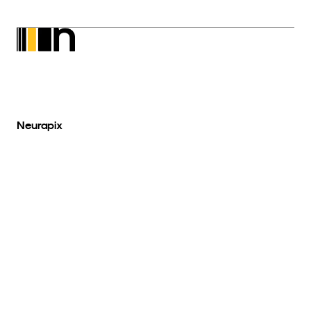
Neurapix
SmartPreset Store
Scarica per Windows
Scarica per MacOs
Di più
Chi siamo
Blog
FAQ
Copyright © 2026 Neurapix GmbH. Tutti i 
Impronta
Informativa sulla privacy
diritti riservati.