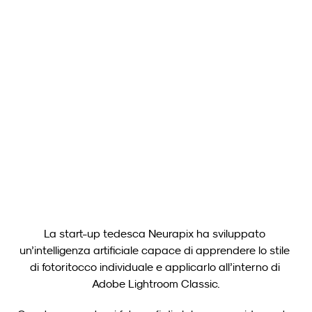
Neurapix
16 apr 2025
Neurapix Culling (Beta): Nuovo strumento gratuito per la 
selezione delle immagini ora disponibile per i fotografi
Carica altro
La start-up tedesca Neurapix ha sviluppato 
un’intelligenza artificiale capace di apprendere lo stile 
di fotoritocco individuale e applicarlo all’interno di 
Adobe Lightroom Classic.