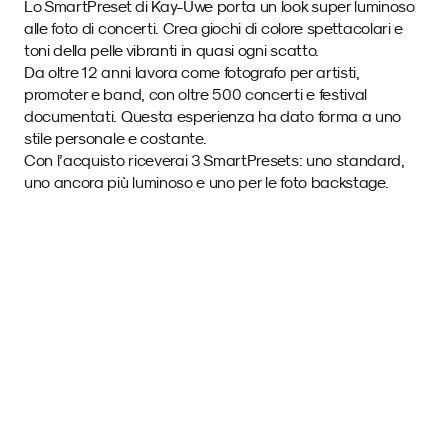
Lo SmartPreset di Kay-Uwe porta un look super luminoso 
alle foto di concerti. Crea giochi di colore spettacolari e 
toni della pelle vibranti in quasi ogni scatto. 
Da oltre 12 anni lavora come fotografo per artisti, 
promoter e band, con oltre 500 concerti e festival 
documentati. Questa esperienza ha dato forma a uno 
stile personale e costante. 
Con l’acquisto riceverai 3 SmartPresets: uno standard, 
uno ancora più luminoso e uno per le foto backstage.
Immagini di esempio 
con questo SmartPreset.