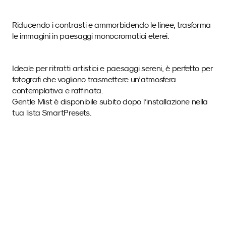
Riducendo i contrasti e ammorbidendo le linee, trasforma 
le immagini in paesaggi monocromatici eterei. 
Ideale per ritratti artistici e paesaggi sereni, è perfetto per 
fotografi che vogliono trasmettere un’atmosfera 
contemplativa e raffinata. 
Gentle Mist è disponibile subito dopo l’installazione nella 
tua lista SmartPresets.
Immagini di esempio 
con questo SmartPreset.