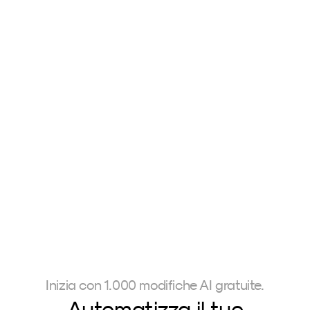
PureTone
The AERA Preset
Carmen 
229,00 €
Valentin Geiss
Brockhamme
Inizia con 1.000 modifiche AI gratuite.
Automatizza il tuo