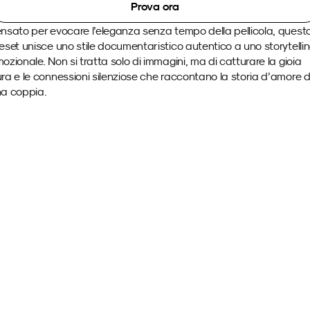
Prova ora
nsato per evocare l’eleganza senza tempo della pellicola, questo
eset unisce uno stile documentaristico autentico a uno storytellin
ozionale. Non si tratta solo di immagini, ma di catturare la gioia 
ra e le connessioni silenziose che raccontano la storia d’amore di
a coppia.
Immagini di esempio 
con questo SmartPreset.