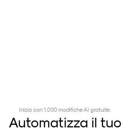
PureTone 
Travelm
Carmen 
 €
189,00€
Brockhammer 
Mark Bran
Inizia con 1.000 modifiche AI gratuite.
Automatizza il tuo