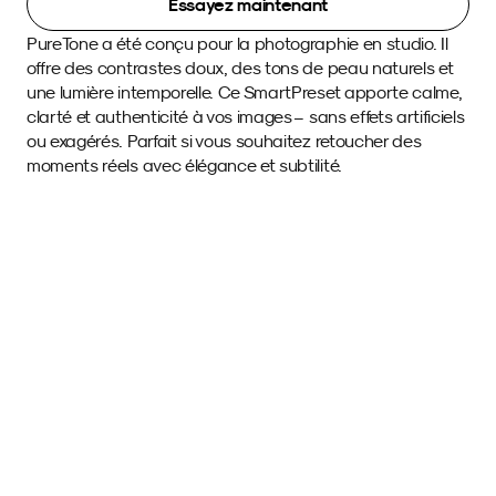
Essayez maintenant
PureTone a été conçu pour la photographie en studio. Il 
offre des contrastes doux, des tons de peau naturels et 
une lumière intemporelle. Ce SmartPreset apporte calme, 
clarté et authenticité à vos images – sans effets artificiels 
ou exagérés. Parfait si vous souhaitez retoucher des 
moments réels avec élégance et subtilité. 
Images d'exemple 
avec ce SmartPreset