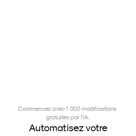
PureTone
The AERA Preset
Carmen 
229,00 €
Valentin Geiss
Brockhamme
Commencez avec 1 000 modifications 
gratuites par l'IA.
Automatisez votre