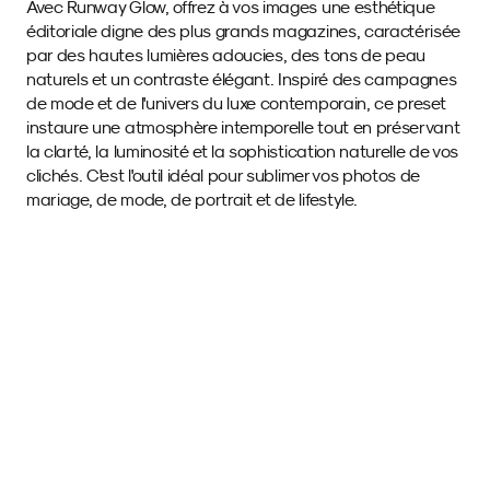
Avec Runway Glow, offrez à vos images une esthétique 
éditoriale digne des plus grands magazines, caractérisée 
par des hautes lumières adoucies, des tons de peau 
naturels et un contraste élégant. Inspiré des campagnes 
de mode et de l'univers du luxe contemporain, ce preset 
instaure une atmosphère intemporelle tout en préservant 
la clarté, la luminosité et la sophistication naturelle de vos 
clichés. C'est l'outil idéal pour sublimer vos photos de 
mariage, de mode, de portrait et de lifestyle.
Images d'exemple 
avec ce SmartPreset