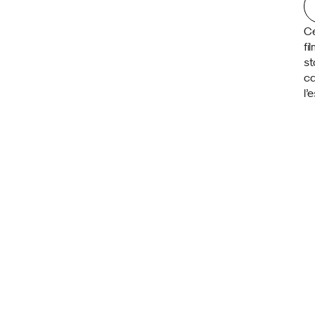
Ce
fi
st
ca
l’