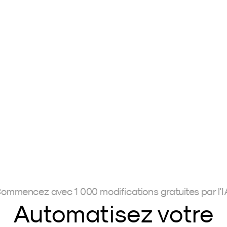
PureTone 
Travelm
Carmen 
 €
189,00€
Brockhammer 
Mark Bran
ommencez avec 1 000 modifications gratuites par l'I
Automatisez votre