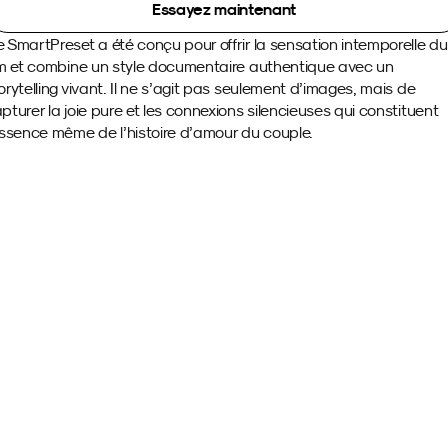
Essayez maintenant
 SmartPreset a été conçu pour offrir la sensation intemporelle du 
lm et combine un style documentaire authentique avec un 
orytelling vivant. Il ne s’agit pas seulement d’images, mais de 
pturer la joie pure et les connexions silencieuses qui constituent 
essence même de l’histoire d’amour du couple.
Images d'exemple 
avec ce SmartPreset